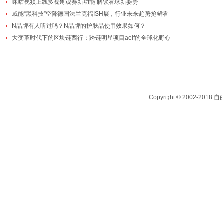
咪咕视频上线多视角观赛新功能 解锁看球新姿势
威能“黑科技”空降德国法兰克福ISH展，行业未来趋势抢鲜看
N品牌有人听过吗？N品牌的护肤品使用效果如何？
大变革时代下的区块链西行：跨链明星项目aelf的全球化野心
Copyright © 2002-2018
自