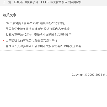
上一篇：
区块链3.0代表项目：GPC环球支付系统应用实例解析
相关文章
“第二届骆宾王青年文艺奖” 颁奖典礼在北京举行
英国留学申请条件放宽 多所名校认可国内高考成绩
献礼改革开放40周年 | 安徽省小岗盼盼食品顺利投产
山东盼盼食品有限公司奠基仪式圆满举行
静良道长受邀参加四川省眉山市太极拳协会2019年交流大会
Copyright © 2002-2018
自