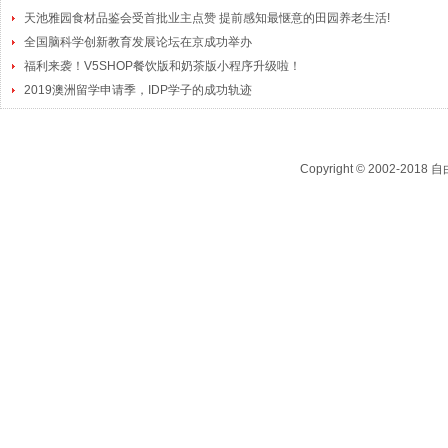
天池雅园食材品鉴会受首批业主点赞 提前感知最惬意的田园养老生活!
全国脑科学创新教育发展论坛在京成功举办
福利来袭！V5SHOP餐饮版和奶茶版小程序升级啦！
2019澳洲留学申请季，IDP学子的成功轨迹
Copyright © 2002-2018
自