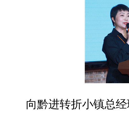
	向黔进转折小镇总经理 向黔进集团公益代言人刘芳致