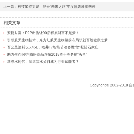
上一篇：
科技加持文娱，酷云“未来之路”年度盛典璀璨来袭
相关文章
安捷财富：P2P出借让90后积累财富不是梦！
引领航天生物技术，东方红航天生物超前布局筑就百姓健康之梦
百公里油耗仅6.45L，哈弗F7智能节油赛燃“擎”登陆石家庄
助力生态保护|盼盼食品喜拍2018查干湖冬捕“头鱼”
新净水时代，源康雲水如何成为行业赋能者？
Copyright © 2002-2018
自