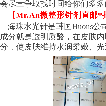
会尽量争取找时间给你们多多
【Mr.An微整形针剂直邮*批
海珠水光针是韩国Huons
成分就是透明质酸，在皮肤内吸
分，使皮肤维持水润柔嫩、光