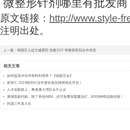
微整形针剂哪里有批发商
原文链接：
http://www.style-f
注明出处。
上一篇：
韩国艺人处方减肥药 包瘦15斤 和整形医院合作供货
相关文章
如何提高冲压件材料利用率？【锐硕五金】
新智汇·2019医药行业年度价值先锋榜报名开启！
人才创新路上，粤港澳大湾区永不止步
澳洲直邮代购，除了单创ABM，还可免费加盟魔法灯，6000种商品随你挑！
民国三年袁大头