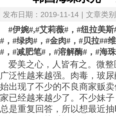
发布日期：2019-11-14
|
文章类别
#伊婉#,#艾莉薇#，#纽拉美斯
#，#绿肉#，#金肉#，#贝拉##
#，#减肥笔#，#溶解酶#，#海珠
爱美之心，人皆有之。微整
广泛性越来越强。肉毒，玻尿
始出现了不少的不良商家贩卖
家已经越来越少了。不少妹子
总是重复回答，所以想最近抽